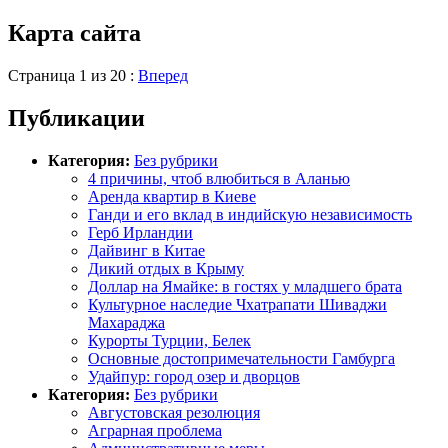
Карта сайта
Страница 1 из 20 :
Вперед
Публикации
Категория:
Без рубрики
4 причины, чтоб влюбиться в Аланью
Аренда квартир в Киеве
Ганди и его вклад в индийскую независимость
Герб Ирландии
Дайвинг в Китае
Дикий отдых в Крыму
Доллар на Ямайке: в гостях у младшего брата
Культурное наследие Чхатрапати Шиваджи
Махараджа
Курорты Турции, Белек
Основные достопримечательности Гамбурга
Удайпур: город озер и дворцов
Категория:
Без рубрики
Августовская резолюция
Аграрная проблема