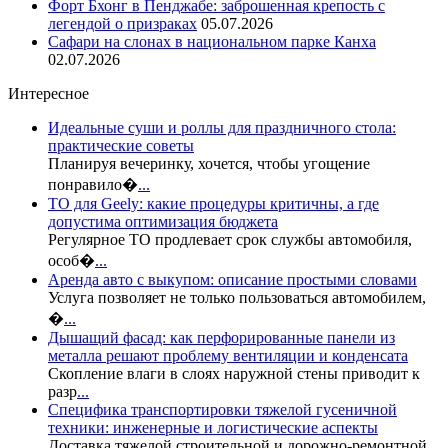
Форт Бхонг в Пенджабе: заброшенная крепость с
легендой о призраках
05.07.2026
Сафари на слонах в национальном парке Канха
02.07.2026
Интересное
Идеальные суши и роллы для праздничного стола:
практические советы
Планируя вечеринку, хочется, чтобы угощение
понравило�
...
ТО для Geely: какие процедуры критичны, а где
допустима оптимизация бюджета
Регулярное ТО продлевает срок службы автомобиля,
особ�
...
Аренда авто с выкупом: описание простыми словами
Услуга позволяет не только пользоваться автомобилем,
�
...
Дышащий фасад: как перфорированные панели из
металла решают проблему вентиляции и конденсата
Скопление влаги в слоях наружной стены приводит к
разр
...
Специфика транспортировки тяжелой гусеничной
техники: инженерные и логистические аспекты
Доставка тяжелой строительной и дорожно-ремонтной